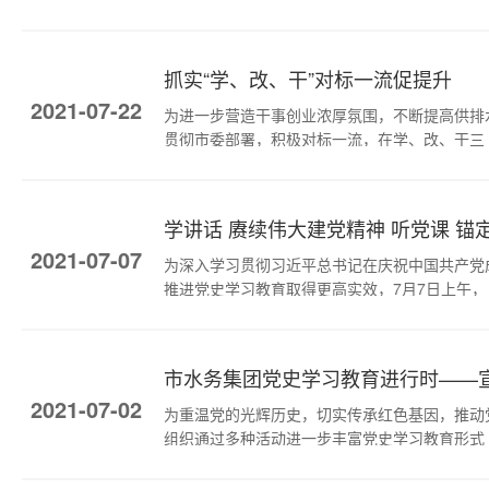
抓实“学、改、干”对标一流促提升
2021-07-22
为进一步营造干事创业浓厚氛围，不断提高供排
贯彻市委部署，积极对标一流，在学、改、干三
学讲话 赓续伟大建党精神 听党课 锚定
2021-07-07
为深入学习贯彻习近平总书记在庆祝中国共产党
推进党史学习教育取得更高实效，7月7日上午，
市水务集团党史学习教育进行时——宣
2021-07-02
为重温党的光辉历史，切实传承红色基因，推动
组织通过多种活动进一步丰富党史学习教育形式