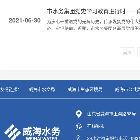
市水务集团党史学习教育进行时——向
2021-06-30
为庆七一重温党的光辉历史，传承发扬党的伟大
心、牢记使命，近期，市水务集团各基层党组织
首页
友情链接：
威海市水文局
威海市生态环境局
威海市公共
山东省威海市上海路58号
在线客服
24小时咨询服务电话 : 0631-