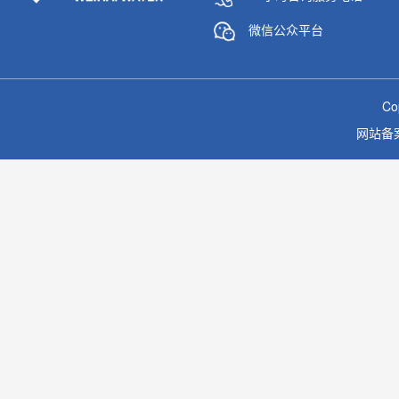
微信公众平台
C
网站备案