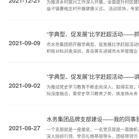
2021-12-21
党员深刻领悟“两个确立”的决定性意义，增强“四
为推进乡村振兴工作深入开展，全面提升村民健
面推进强国建设、民族复兴伟业提供思想政治
庙子镇曹格庄村开展健康义诊。 活动现场，专家
“学典型、促发展”比学赶超活动——
2021-09-09
市水务集团把开展学典型、促发展比学赶超活动
积极对标对表深圳、青岛等先进城市水务管理企
“学典型、促发展”比学赶超活动——
2021-09-02
为推动党史学习教育不断走向深入、取得实效，
际深度融合，乘党史学习教育之势，练发扬水务
水务集团品牌支部建设——我的同事
2021-08-27
一个支部就是一座堡垒，一名党员就是一面旗帜
深入班组引领、党员扎根基层带头，团结带领污