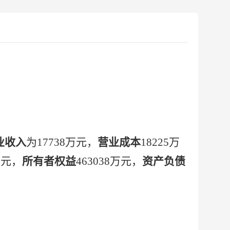
业收入
为17738万元，
营业成本
18225
万
万元
，
所有者权益
463038
万元
，
资产负债